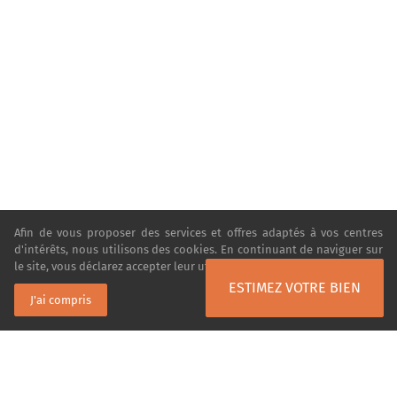
Afin de vous proposer des services et offres adaptés à vos centres
d'intérêts, nous utilisons des cookies. En continuant de naviguer sur
le site, vous déclarez accepter leur utilisation.
En savoir plus
ESTIMEZ VOTRE BIEN
J'ai compris