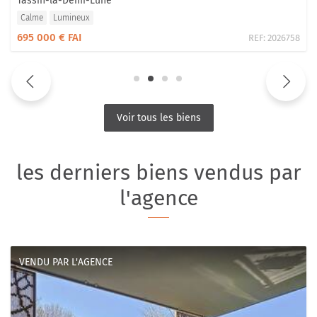
Tassin-la-Demi-Lune
Calme
Lumineux
695 000 € FAI
REF:
2026758
Voir tous les biens
les derniers biens vendus par
l'agence
VENDU PAR L'AGENCE