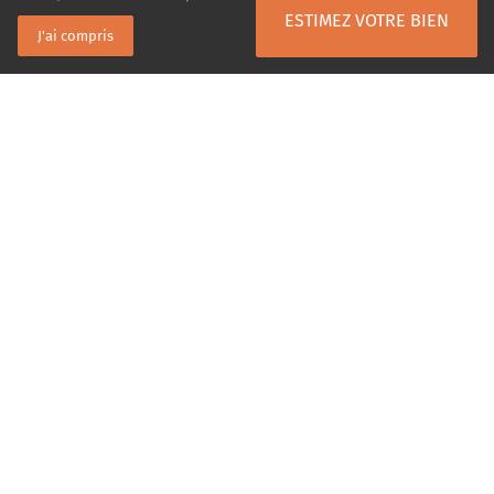
ESTIMEZ VOTRE BIEN
J'ai compris
4 agences, 16 conseillers spécialistes
de l'Ouest Lyonnais
AGENCE
Sainte Foy-lès-Lyon