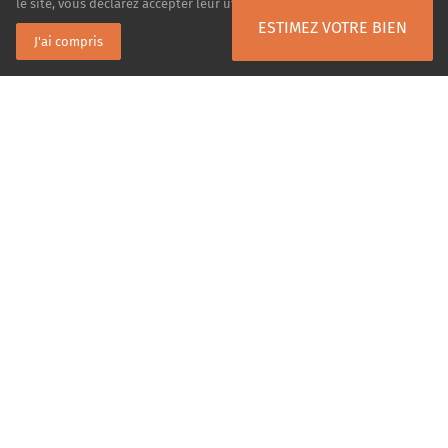
le site, vous déclarez accepter leur utilisation.
En savoir plus
ESTIMEZ VOTRE BIEN
J'ai compris
4 agences, 16 conseillers spécialistes
de l'Ouest Lyonnais
AGENCE
Sainte Foy-lès-Lyon