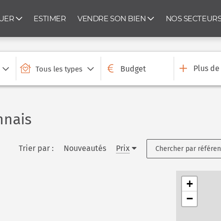
UER
ESTIMER
VENDRE SON BIEN
NOS SECTEUR
Plus de
Budget
Tous les types
nnais
Trier par :
Nouveautés
Prix
Chercher par référe
+
−