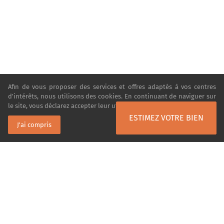
Afin de vous proposer des services et offres adaptés à vos centres
d'intérêts, nous utilisons des cookies. En continuant de naviguer sur
le site, vous déclarez accepter leur utilisation.
En savoir plus
ESTIMEZ VOTRE BIEN
J'ai compris